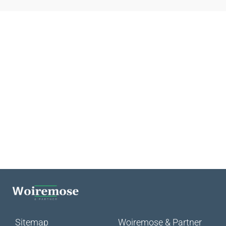
Skal vi hjælpe dig og din
virksomhed?
Hvis du har nogle spørgsmål kan du altid kigge forbi vores
kontor i København K eller kontakte os på mail eller telefon.
Book et møde
Sitemap
Woiremose & Partner