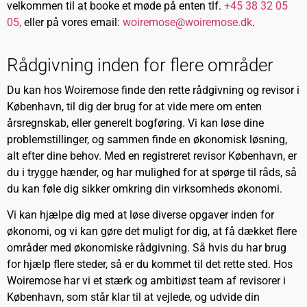
velkommen til at booke et møde på enten tlf.
+45 38 32 05
05,
eller på vores email:
woiremose@woiremose.dk
.
Rådgivning inden for flere områder
Du kan hos Woiremose finde den rette rådgivning og revisor i
København, til dig der brug for at vide mere om enten
årsregnskab, eller generelt bogføring. Vi kan løse dine
problemstillinger, og sammen finde en økonomisk løsning,
alt efter dine behov. Med en registreret revisor København, er
du i trygge hænder, og har mulighed for at spørge til råds, så
du kan føle dig sikker omkring din virksomheds økonomi.
Vi kan hjælpe dig med at løse diverse opgaver inden for
økonomi, og vi kan gøre det muligt for dig, at få dækket flere
områder med økonomiske rådgivning. Så hvis du har brug
for hjælp flere steder, så er du kommet til det rette sted. Hos
Woiremose har vi et stærk og ambitiøst team af revisorer i
København, som står klar til at vejlede, og udvide din